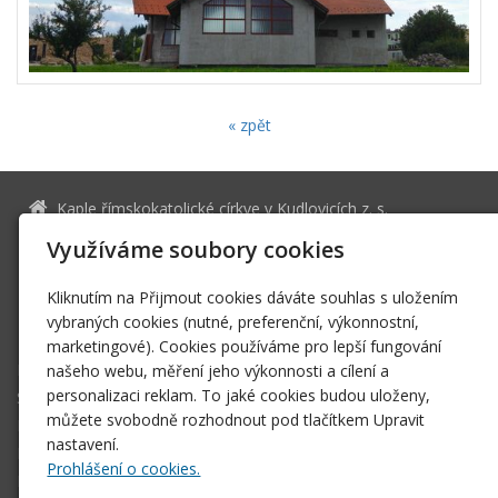
« zpět
Kaple římskokatolické církve v Kudlovicích z. s.
26536161
IČ
Využíváme soubory cookies
info@kaplekudlovice.cz
Kliknutím na Přijmout cookies dáváte souhlas s uložením
www.kaplekudlovice.cz
vybraných cookies (nutné, preferenční, výkonnostní,
131-2444950217/0100
marketingové). Cookies používáme pro lepší fungování
Kaple v Kudlovicích
našeho webu, měření jeho výkonnosti a cílení a
personalizaci reklam. To jaké cookies budou uloženy,
Stavba
můžete svobodně rozhodnout pod tlačítkem Upravit
Bohoslužby
nastavení.
Fotogalerie
Prohlášení o cookies.
Kontakt